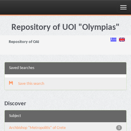
Skip
navigation
Repository of UOI "Olympias"
Repository of OAI
Saved Searches
Save this search
Discover
Subject
Archbishop “Metropolitis” of Crete
1