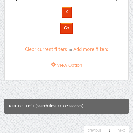
Clear current filters
Add more filters
or
View Option
Results 1-1 of 1 (Search time: 0.002 seconds).
previous
1
next