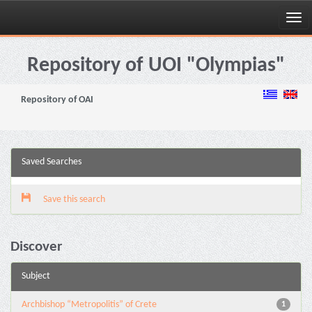
Skip
navigation
Repository of UOI "Olympias"
Repository of OAI
Saved Searches
Save this search
Discover
Subject
Archbishop “Metropolitis” of Crete
1