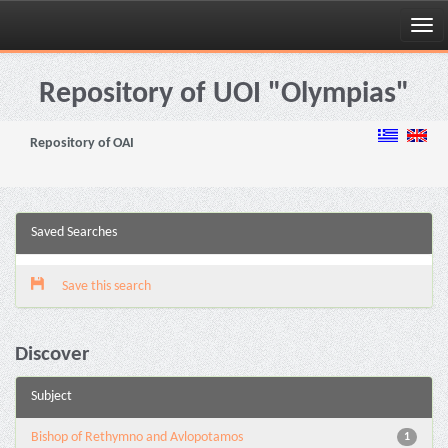
Skip
navigation
Repository of UOI "Olympias"
Repository of OAI
Saved Searches
Save this search
Discover
Subject
Bishop of Rethymno and Avlopotamos
1