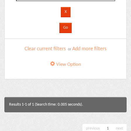
Clear current filters
Add more filters
or
View Option
Results 1-1 of 1 (Search time: 0.005 seconds).
previous
1
next