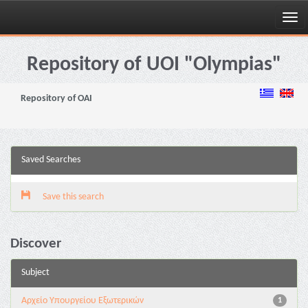
Skip
navigation
Repository of UOI "Olympias"
Repository of OAI
Saved Searches
Save this search
Discover
Subject
Αρχείο Υπουργείου Εξωτερικών
1