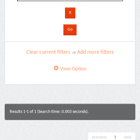
Clear current filters
Add more filters
or
View Option
Results 1-1 of 1 (Search time: 0.003 seconds).
previous
1
next