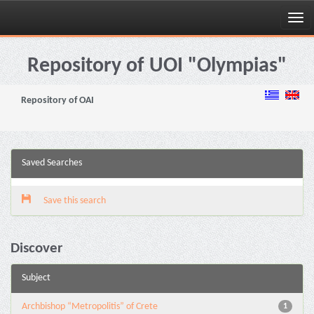
Skip
navigation
Repository of UOI "Olympias"
Repository of OAI
Saved Searches
Save this search
Discover
Subject
Archbishop “Metropolitis” of Crete
1