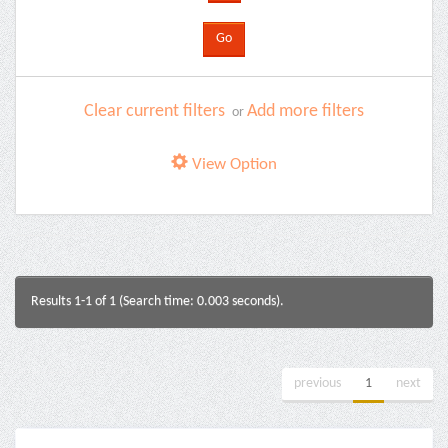
Clear current filters
Add more filters
or
View Option
Results 1-1 of 1 (Search time: 0.003 seconds).
previous
1
next