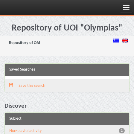
Skip
navigation
Repository of UOI "Olympias"
Repository of OAI
Saved Searches
Save this search
Discover
Subject
Non-playful activity
1