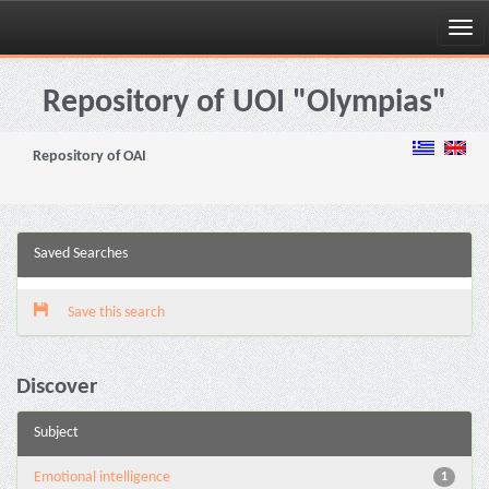
Skip
navigation
Repository of UOI "Olympias"
Repository of OAI
Saved Searches
Save this search
Discover
Subject
Emotional intelligence
1