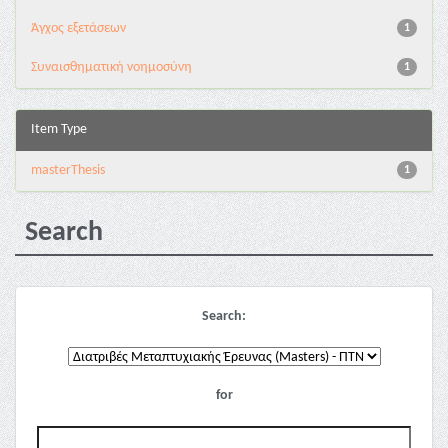
Άγχος εξετάσεων
1
Συναισθηματική νοημοσύνη
1
Item Type
masterThesis
1
Search
Search:
for