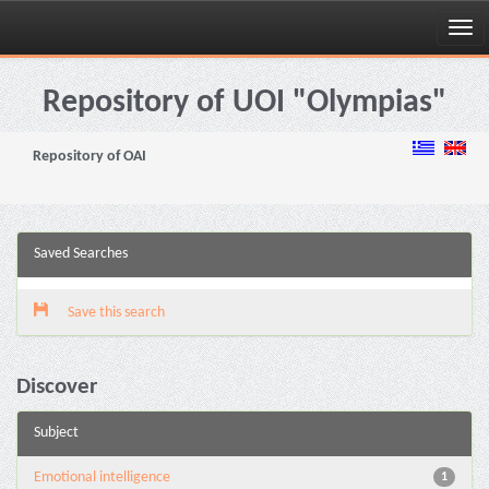
Skip
navigation
Repository of UOI "Olympias"
Repository of OAI
Saved Searches
Save this search
Discover
Subject
Emotional intelligence
1