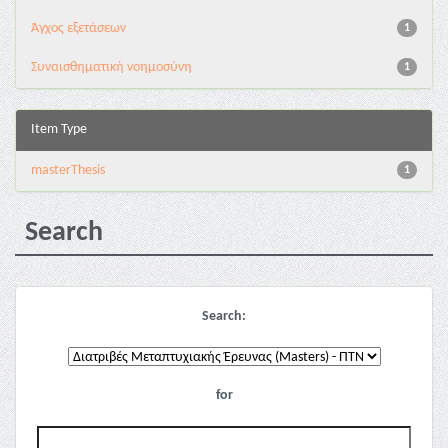
Άγχος εξετάσεων
1
Συναισθηματική νοημοσύνη
1
Item Type
masterThesis
1
Search
Search:
for