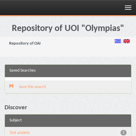
Skip
navigation
Repository of UOI "Olympias"
Repository of OAI
Saved Searches
Save this search
Discover
Subject
Test anxiety
1