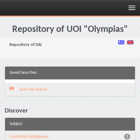
Skip
navigation
Repository of UOI "Olympias"
Repository of OAI
Saved Searches
Save this search
Discover
Subject
Emotional intelligence
1