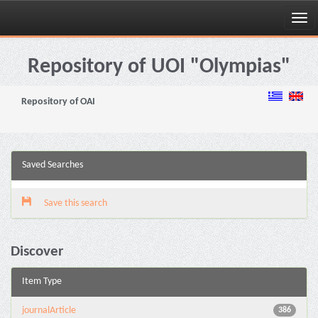
Skip
navigation
Repository of UOI "Olympias"
Repository of OAI
Saved Searches
Save this search
Discover
Item Type
journalArticle
386