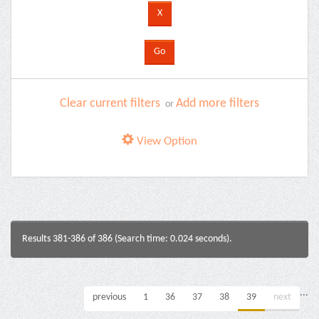
Clear current filters
Add more filters
or
View Option
Results 381-386 of 386 (Search time: 0.024 seconds).
...
previous
1
36
37
38
39
next