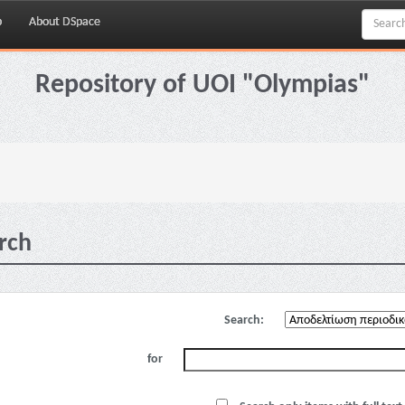
p
About DSpace
Repository of UOI "Olympias"
rch
Search:
for