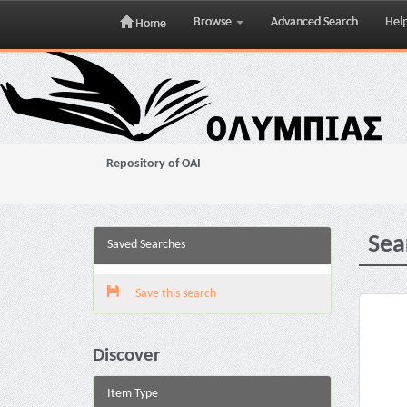
Browse
Advanced Search
Hel
Home
Skip
navigation
Repository of OAI
Sea
Saved Searches
Save this search
Discover
Item Type