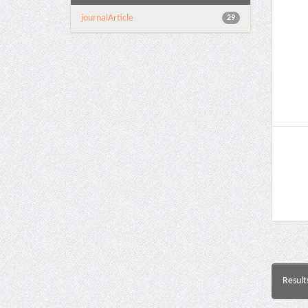
journalArticle
29
Result