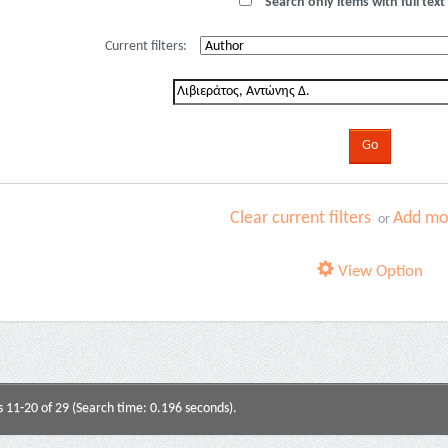
Search only items with full text 
Current filters:
Clear current filters
Add mor
or
View Option
s 11-20 of 29 (Search time: 0.196 seconds).