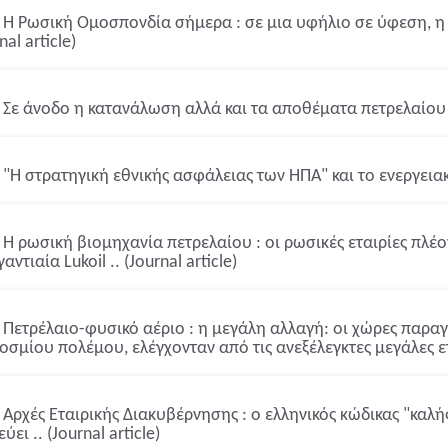
Η Ρωσική Ομοσπονδία σήμερα : σε μια υφήλιο σε ύφεση, η
nal article)
Σε άνοδο η κατανάλωση αλλά και τα αποθέματα πετρελαίου (J
"Η στρατηγική εθνικής ασφάλειας των ΗΠΑ" και το ενεργειακ
Η ρωσική βιομηχανία πετρελαίου : οι ρωσικές εταιρίες πλέο
γαντιαία Lukoil .. (Journal article)
Πετρέλαιο-φυσικό αέριο : η μεγάλη αλλαγή: οι χώρες παραγ
οσμίου πολέμου, ελέγχονταν από τις ανεξέλεγκτες μεγάλες εται
Αρχές Εταιρικής Διακυβέρνησης : ο ελληνικός κώδικας "καλ
ύει .. (Journal article)