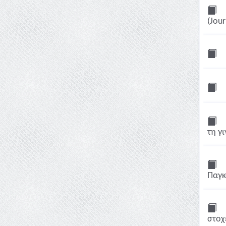
(Jour
τη γι
Παγκ
στοχε