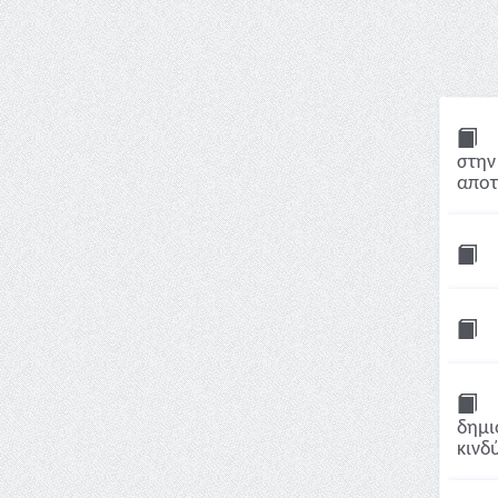
στην
αποτρ
δημι
κινδύ