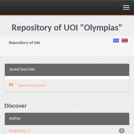
Skip
navigation
Repository of UOI "Olympias"
Repository of OAI
Saved Searches
Save this search
Discover
Author
Καφούση, Σ.
1