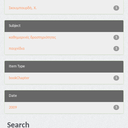
Σκουμπουρδή, Χ.
1
Subject
καθημερινές δραστηριότητες
1
παιχνίδια
1
Item Type
bookChapter
1
Date
2009
1
Search