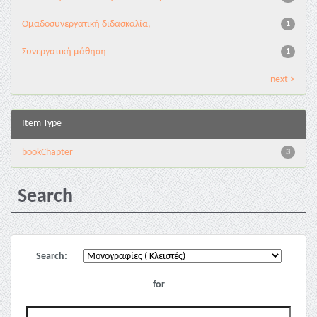
Ομαδοσυνεργατική διδασκαλία,
1
Συνεργατική μάθηση
1
next >
Item Type
bookChapter
3
Search
Search:
for