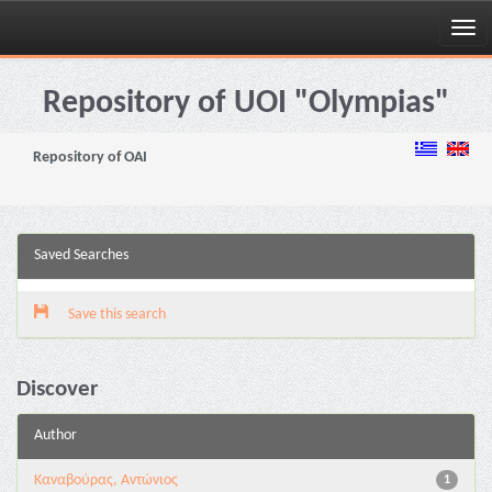
Skip
navigation
Repository of UOI "Olympias"
Repository of OAI
Saved Searches
Save this search
Discover
Author
Καναβούρας, Αντώνιος
1