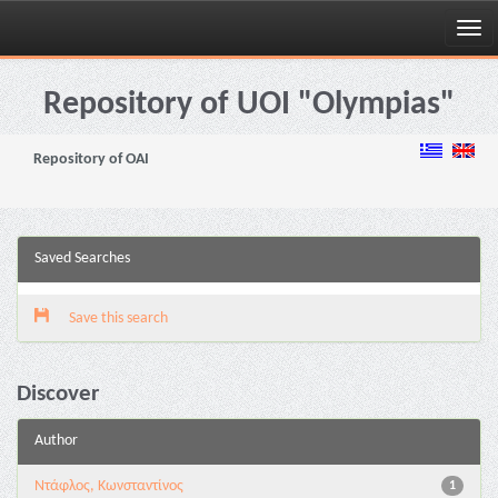
Skip
navigation
Repository of UOI "Olympias"
Repository of OAI
Saved Searches
Save this search
Discover
Author
Ντάφλος, Κωνσταντίνος
1