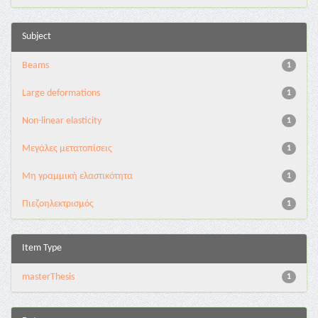
Subject
Beams
1
Large deformations
1
Non-linear elasticity
1
Μεγάλες μετατοπίσεις
1
Μη γραμμική ελαστικότητα
1
Πιεζοηλεκτρισμός
1
Item Type
masterThesis
1