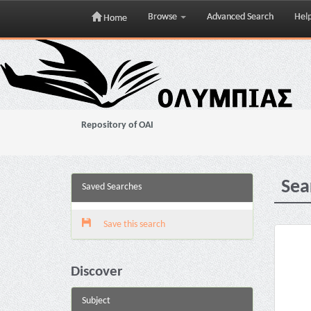
Browse
Advanced Search
Hel
Home
Skip
navigation
Repository of OAI
Sea
Saved Searches
Save this search
Discover
Subject