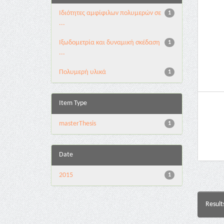
Ιδιότητες αμφίφιλων πολυμερών σε
1
...
Ιξωδομετρία και δυναμική σκέδαση
1
...
Πολυμερή υλικά
1
Item Type
masterThesis
1
Date
2015
1
Result