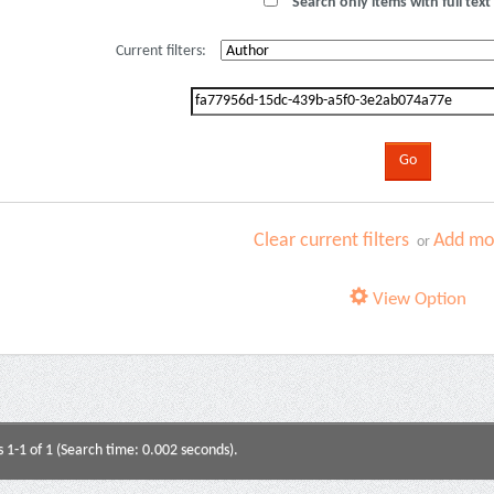
Search only items with full text 
Current filters:
Clear current filters
Add mor
or
View Option
s 1-1 of 1 (Search time: 0.002 seconds).