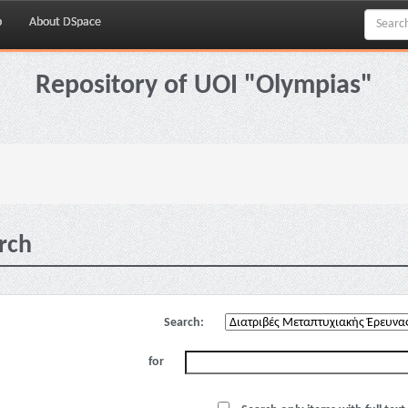
p
About DSpace
Repository of UOI "Olympias"
rch
Search:
for