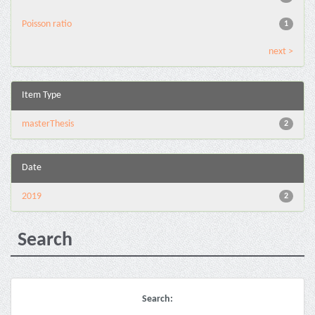
Poisson ratio
1
next >
Item Type
masterThesis
2
Date
2019
2
Search
Search: