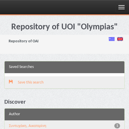
Skip
navigation
Repository of UOI "Olympias"
Repository of OAI
Saved Searches
Save this search
Discover
Author
Συντυχάκη, Αικατερίνη
1