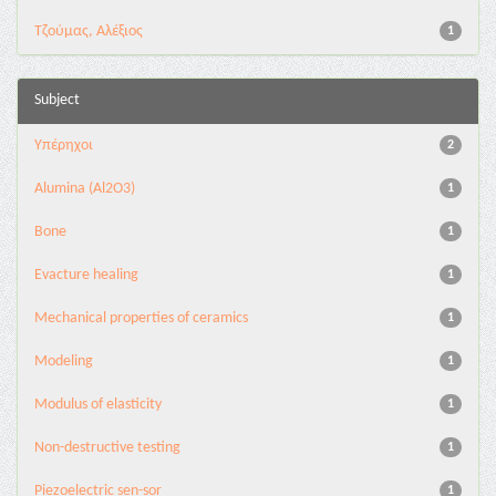
Τζούμας, Αλέξιος
1
Subject
Υπέρηχοι
2
Alumina (Al2O3)
1
Bone
1
Evacture healing
1
Mechanical properties of ceramics
1
Modeling
1
Modulus of elasticity
1
Non-destructive testing
1
Piezoelectric sen-sor
1