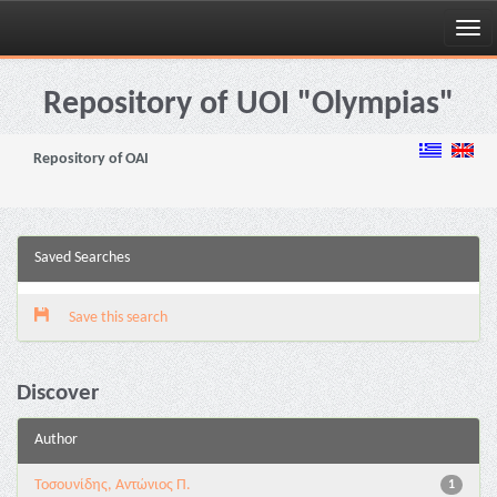
Skip
navigation
Repository of UOI "Olympias"
Repository of OAI
Saved Searches
Save this search
Discover
Author
Τοσουνίδης, Αντώνιος Π.
1