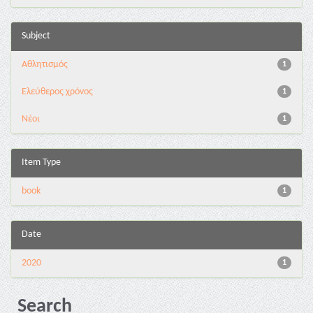
Subject
Αθλητισμός
1
Ελεύθερος χρόνος
1
Νέοι
1
Item Type
book
1
Date
2020
1
Search