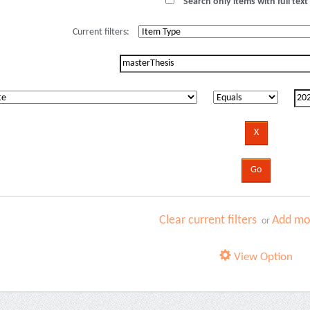
Search only items with full text 
Current filters:
Clear current filters
Add mor
or
View Option