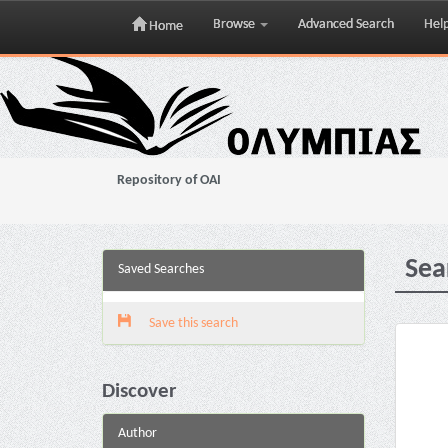
Browse
Advanced Search
Hel
Home
Skip
navigation
Repository of OAI
Sea
Saved Searches
Save this search
Discover
Author