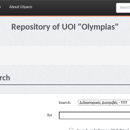
p
About DSpace
Repository of UOI "Olympias"
rch
Search:
for