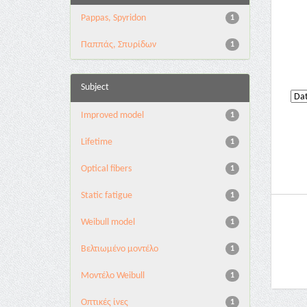
Pappas, Spyridon
1
Παππάς, Σπυρίδων
1
Subject
Improved model
1
Lifetime
1
Optical fibers
1
Static fatigue
1
Weibull model
1
Βελτιωμένο μοντέλο
1
Μοντέλο Weibull
1
Οπτικές ίνες
1