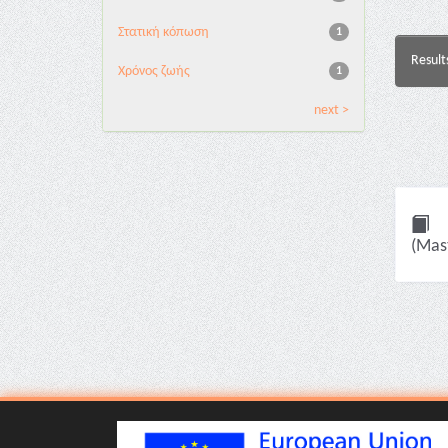
Στατική κόπωση
1
Result
Χρόνος ζωής
1
next >
(Mast