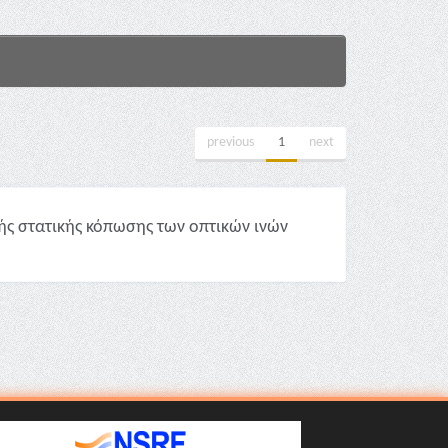
previous
1
next
ής στατικής κόπωσης των οπτικών ινών