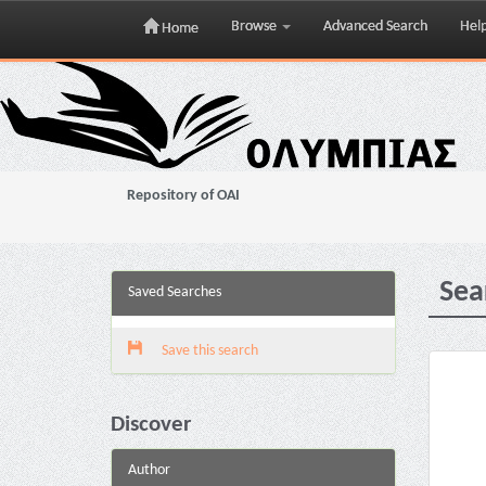
Browse
Advanced Search
Hel
Home
Skip
navigation
Repository of OAI
Sea
Saved Searches
Save this search
Discover
Author