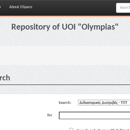
p
About DSpace
Repository of UOI "Olympias"
rch
Search:
for