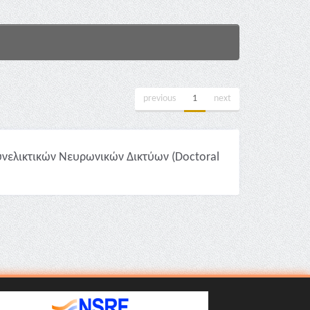
previous
1
next
νελικτικών Νευρωνικών Δικτύων (Doctoral