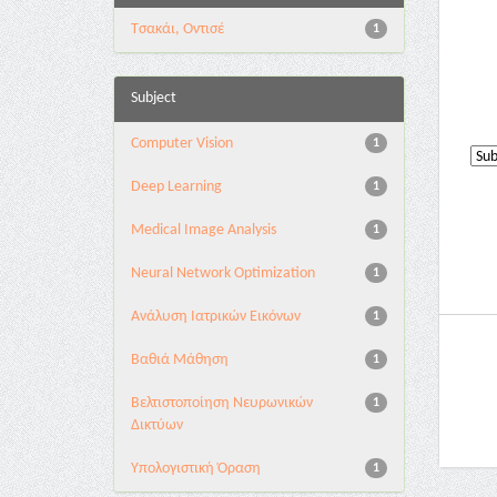
Τσακάι, Οντισέ
1
Subject
Computer Vision
1
Deep Learning
1
Medical Image Analysis
1
Neural Network Optimization
1
Ανάλυση Ιατρικών Εικόνων
1
Βαθιά Μάθηση
1
Βελτιστοποίηση Νευρωνικών
1
Δικτύων
Υπολογιστική Όραση
1