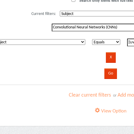
Search only items with full text 
Current filters:
Clear current filters
Add mor
or
View Option