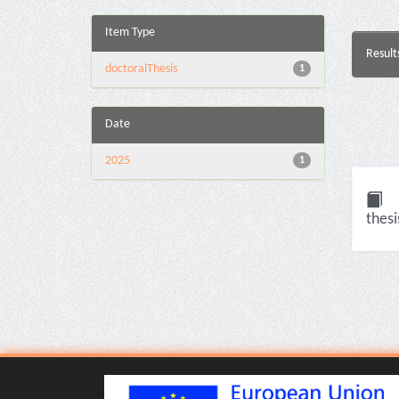
Item Type
Result
doctoralThesis
1
Date
2025
1
thesi