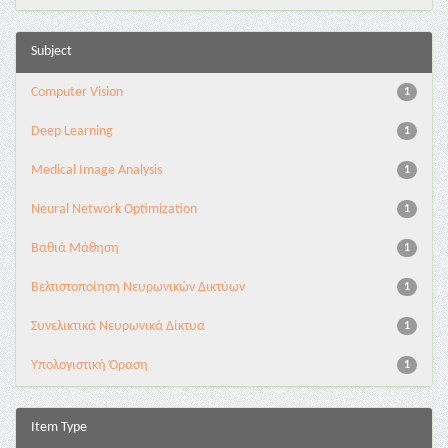
Subject
Computer Vision
1
Deep Learning
1
Medical Image Analysis
1
Neural Network Optimization
1
Βαθιά Μάθηση
1
Βελτιστοποίηση Νευρωνικών Δικτύων
1
Συνελικτικά Νευρωνικά Δίκτυα
1
Υπολογιστική Όραση
1
Item Type