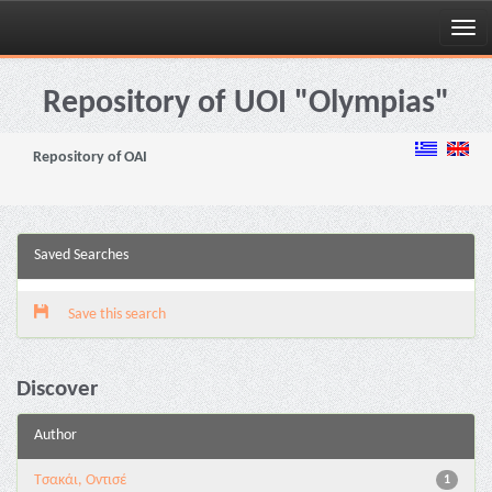
Skip
navigation
Repository of UOI "Olympias"
Repository of OAI
Saved Searches
Save this search
Discover
Author
Τσακάι, Οντισέ
1