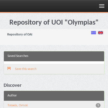
Skip
navigation
Repository of UOI "Olympias"
Repository of OAI
Saved Searches
Save this search
Discover
Author
Τσακάι, Οντισέ
1