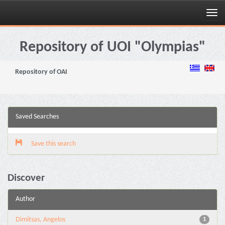
Skip
navigation
Repository of UOI "Olympias"
Repository of OAI
Saved Searches
Save this search
Discover
Author
Dimitsas, Angelos
1