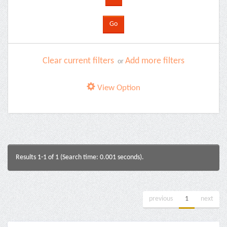
Clear current filters
Add more filters
or
View Option
Results 1-1 of 1 (Search time: 0.001 seconds).
previous
1
next