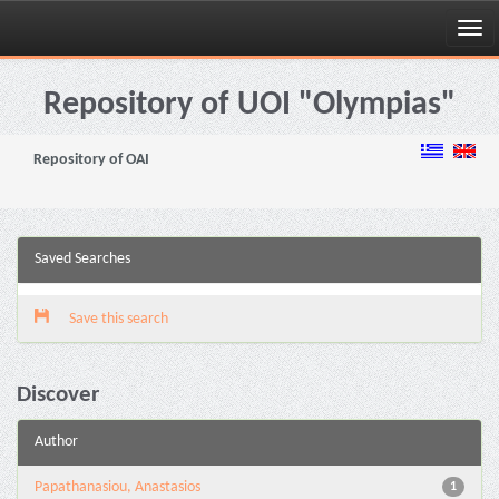
Skip
navigation
Repository of UOI "Olympias"
Repository of OAI
Saved Searches
Save this search
Discover
Author
Papathanasiou, Anastasios
1