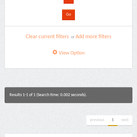
Clear current filters
Add more filters
or
View Option
Results 1-1 of 1 (Search time: 0.002 seconds).
previous
1
next