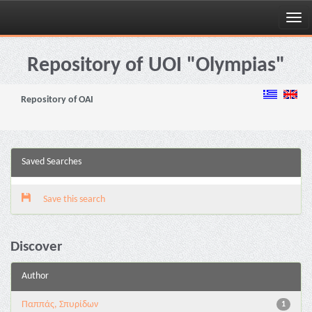
Skip
navigation
Repository of UOI "Olympias"
Repository of OAI
Saved Searches
Save this search
Discover
Author
Παππάς, Σπυρίδων
1