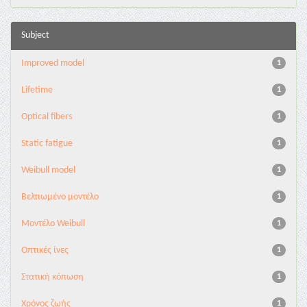
Subject
Improved model
1
Lifetime
1
Optical fibers
1
Static fatigue
1
Weibull model
1
Βελτιωμένο μοντέλο
1
Μοντέλο Weibull
1
Οπτικές ίνες
1
Στατική κόπωση
1
Χρόνος ζωής
1