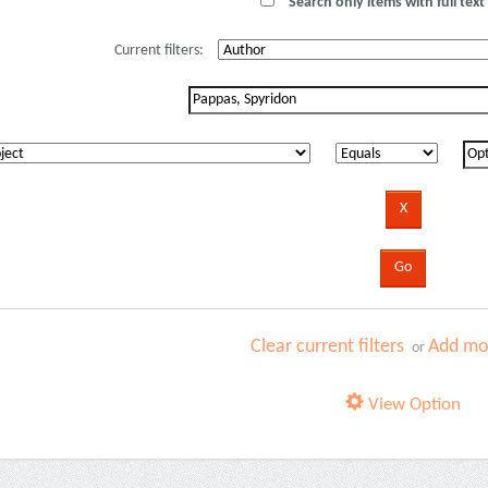
Search only items with full text 
Current filters:
Clear current filters
Add mor
or
View Option