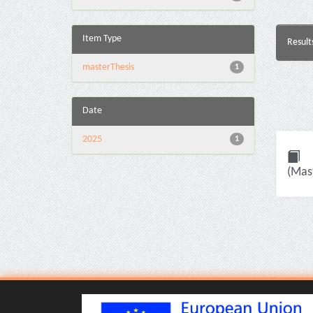
Item Type
Result
masterThesis
1
Date
2025
1
(Mast