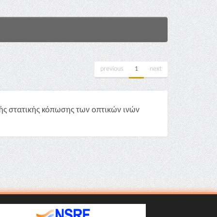
previous
1
next
ής στατικής κόπωσης των οπτικών ινών