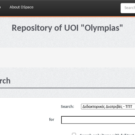
p
About DSpace
Repository of UOI "Olympias"
rch
Search:
for