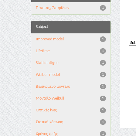
Παππάς, Σπυρίδων
1
Subject
Improved model
1
Lifetime
1
Static fatigue
1
Weibull model
1
Βελτιωμένο μοντέλο
1
Μοντέλο Weibull
1
Οπτικές ίνες
1
Στατική κόπωση
1
Χρόνος ζωής
1