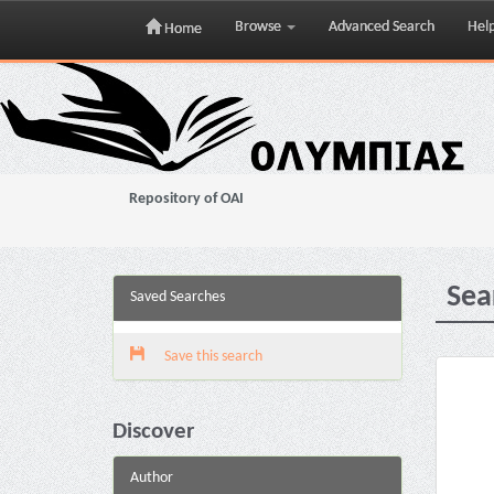
Browse
Advanced Search
Hel
Home
Skip
navigation
Repository of OAI
Sea
Saved Searches
Save this search
Discover
Author