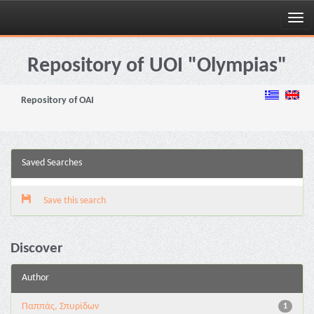
Skip
navigation
Repository of UOI "Olympias"
Repository of OAI
Saved Searches
Save this search
Discover
Author
Παππάς, Σπυρίδων
1