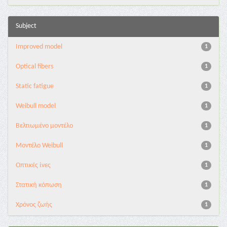
Subject
Improved model
1
Optical fibers
1
Static fatigue
1
Weibull model
1
Βελτιωμένο μοντέλο
1
Μοντέλο Weibull
1
Οπτικές ίνες
1
Στατική κόπωση
1
Χρόνος ζωής
1