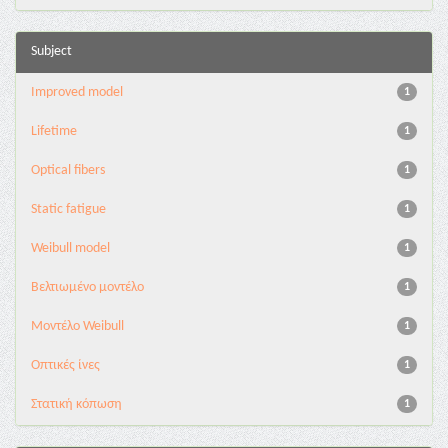
Subject
Improved model
1
Lifetime
1
Optical fibers
1
Static fatigue
1
Weibull model
1
Βελτιωμένο μοντέλο
1
Μοντέλο Weibull
1
Οπτικές ίνες
1
Στατική κόπωση
1