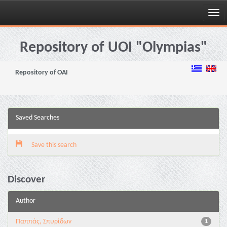
Skip
navigation
Repository of UOI "Olympias"
Repository of OAI
Saved Searches
Save this search
Discover
Author
Παππάς, Σπυρίδων
1