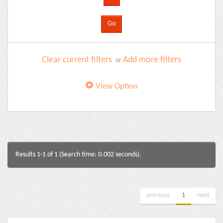
Clear current filters
Add more filters
or
View Option
Results 1-1 of 1 (Search time: 0.002 seconds).
previous
1
next