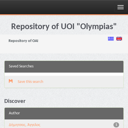
Skip
navigation
Repository of UOI "Olympias"
Repository of OAI
Saved Searches
Save this search
Discover
Author
Δήμητσας, Άγγελος
1