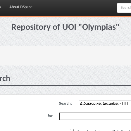
p
About DSpace
Repository of UOI "Olympias"
rch
Search:
for