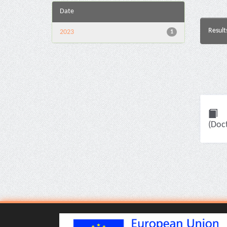
Date
Result
2023
1
(Doct