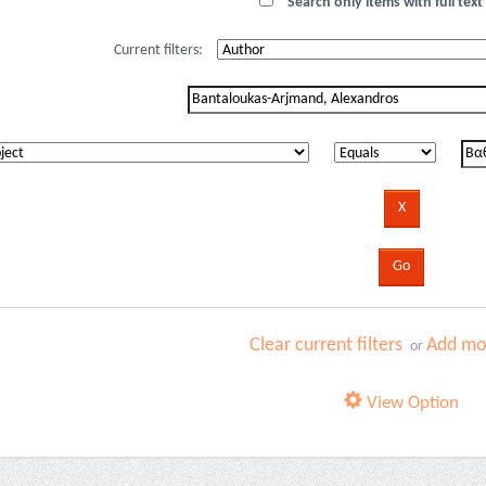
Search only items with full text 
Current filters:
Clear current filters
Add mor
or
View Option