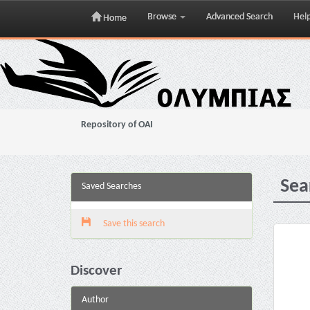
Browse
Advanced Search
Hel
Home
Skip
navigation
Repository of OAI
Sea
Saved Searches
Save this search
Discover
Author