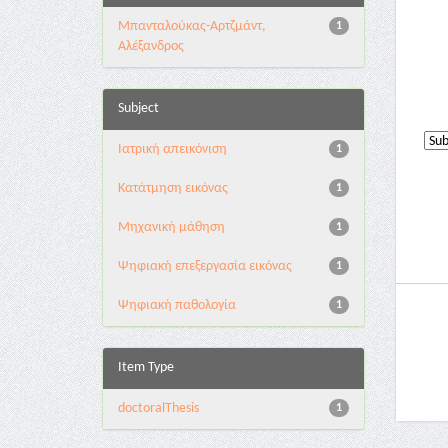
Μπανταλούκας-Αρτζμάντ,
1
Αλέξανδρος
Subject
Ιατρική απεικόνιση
1
Κατάτμηση εικόνας
1
Μηχανική μάθηση
1
Ψηφιακή επεξεργασία εικόνας
1
Ψηφιακή παθολογία
1
Item Type
doctoralThesis
1