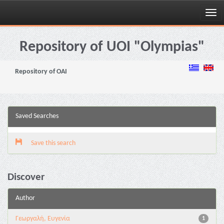
Skip
navigation
Repository of UOI "Olympias"
Repository of OAI
Saved Searches
Save this search
Discover
Author
Γεωργαλή, Ευγενία
1