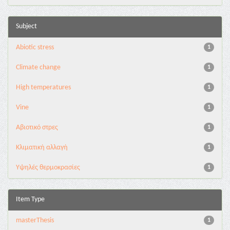
Subject
Abiotic stress
1
Climate change
1
High temperatures
1
Vine
1
Αβιοτικό στρες
1
Κλιματική αλλαγή
1
Υψηλές θερμοκρασίες
1
Item Type
masterThesis
1