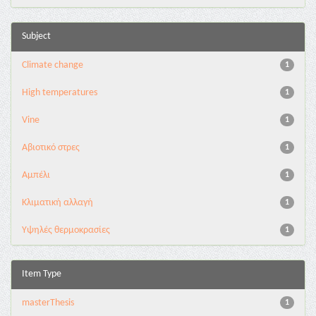
Subject
Climate change
1
High temperatures
1
Vine
1
Αβιοτικό στρες
1
Αμπέλι
1
Κλιματική αλλαγή
1
Υψηλές θερμοκρασίες
1
Item Type
masterThesis
1