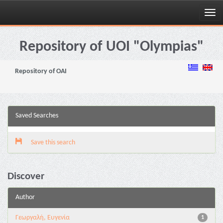
Skip
navigation
Repository of UOI "Olympias"
Repository of OAI
Saved Searches
Save this search
Discover
Author
Γεωργαλή, Ευγενία
1