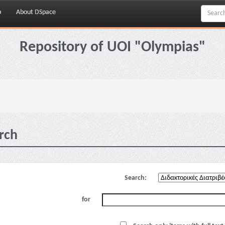
p
About DSpace
Repository of UOI "Olympias"
rch
Search:
for