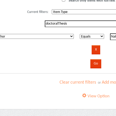
Search only items with full text 
Current filters:
Clear current filters
Add mor
or
View Option