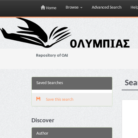
Browse
Advanced Search
Hel
Home
Skip
navigation
Repository of OAI
Sea
Saved Searches
Save this search
Discover
Author