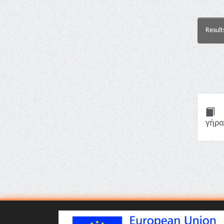
Result
γήρα