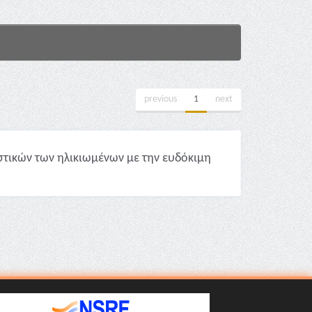
previous
1
next
τικών των ηλικιωμένων με την ευδόκιμη