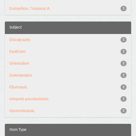
Ευαγγέλου, Γεώργιος Α.
1
Subject
Discography
1
Exoticism
1
Orientalism
1
Δισκογραφία
1
Εξωτισμός
1
Ιστορική μουσικολογία
1
Οριενταλισμός
1
Item Type