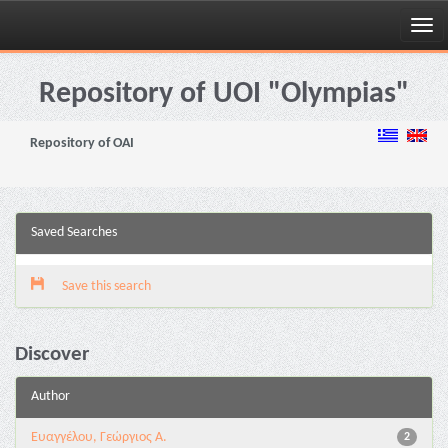
Skip
navigation
Repository of UOI "Olympias"
Repository of OAI
Saved Searches
Save this search
Discover
Author
Ευαγγέλου, Γεώργιος Α.
2