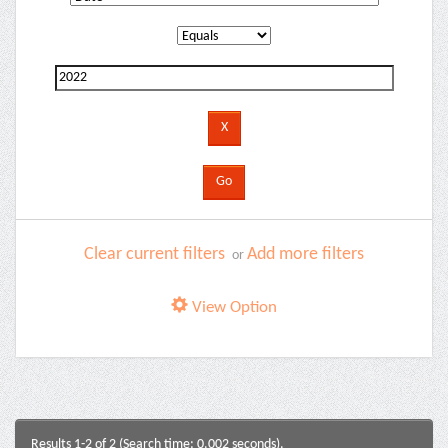
Clear current filters
Add more filters
or
View Option
Results 1-2 of 2 (Search time: 0.002 seconds).