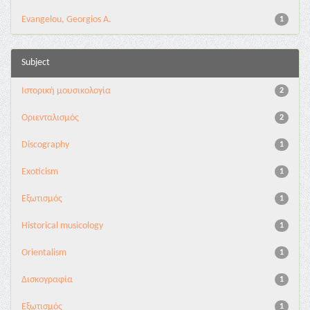
Evangelou, Georgios A.
1
Subject
Ιστορική μουσικολογία
2
Οριενταλισμός
2
Discography
1
Exoticism
1
Eξωτισμός
1
Historical musicology
1
Orientalism
1
Δισκογραφία
1
Εξωτισμός
1