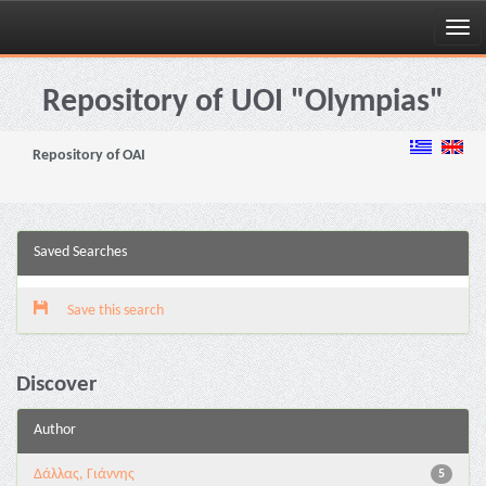
Skip
navigation
Repository of UOI "Olympias"
Repository of OAI
Saved Searches
Save this search
Discover
Author
Δάλλας, Γιάννης
5