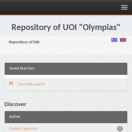
Skip
navigation
Repository of UOI "Olympias"
Repository of OAI
Saved Searches
Save this search
Discover
Author
Pavlidis, Spyridon
1