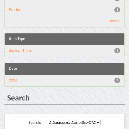
Proclus
1
next >
Item Type
doctoralThesis
1
Date
2024
1
Search
Search: