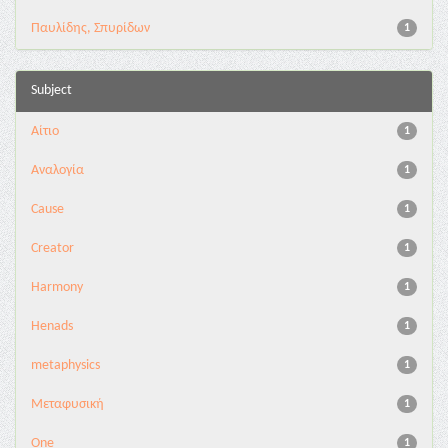
Παυλίδης, Σπυρίδων
1
Subject
Aίτιο
1
Aναλογία
1
Cause
1
Creator
1
Harmony
1
Henads
1
metaphysics
1
Mεταφυσική
1
One
1