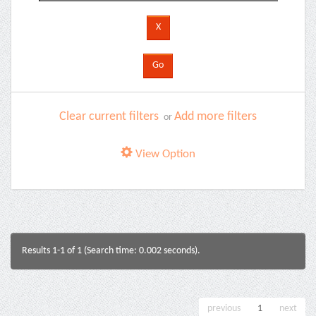
Clear current filters
Add more filters
or
View Option
Results 1-1 of 1 (Search time: 0.002 seconds).
previous
1
next