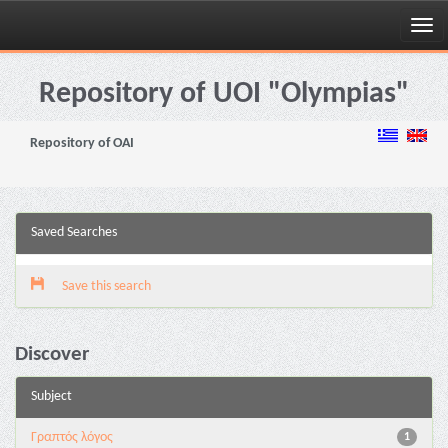
Skip
navigation
Repository of UOI "Olympias"
Repository of OAI
Saved Searches
Save this search
Discover
Subject
Γραπτός λόγος
1