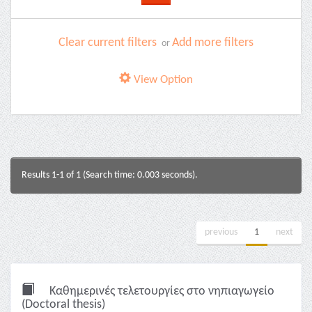
Clear current filters
Add more filters
or
View Option
Results 1-1 of 1 (Search time: 0.003 seconds).
previous
1
next
Καθημερινές τελετουργίες στο νηπιαγωγείο
(Doctoral thesis)