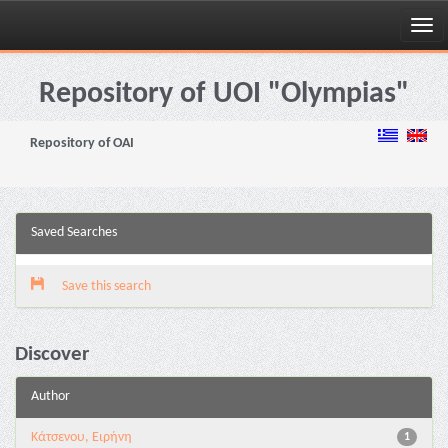
Skip
navigation
Repository of UOI "Olympias"
Repository of OAI
Saved Searches
Save this search
Discover
Author
Κάτσενου, Ειρήνη
1