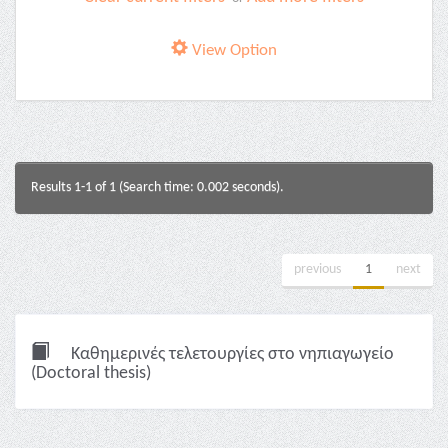
View Option
Results 1-1 of 1 (Search time: 0.002 seconds).
previous
1
next
Καθημερινές τελετουργίες στο νηπιαγωγείο
(Doctoral thesis)