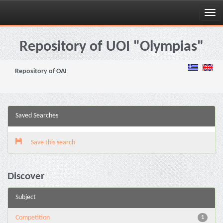
Skip
navigation
Repository of UOI "Olympias"
Repository of OAI
Saved Searches
Save this search
Discover
Subject
Competition
1