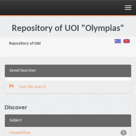
Skip
navigation
Repository of UOI "Olympias"
Repository of OAI
Saved Searches
Save this search
Discover
Subject
Competition
1