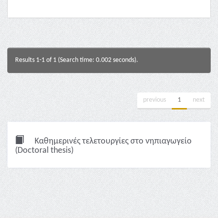
Results 1-1 of 1 (Search time: 0.002 seconds).
previous
1
next
Καθημερινές τελετουργίες στο νηπιαγωγείο
(Doctoral thesis)