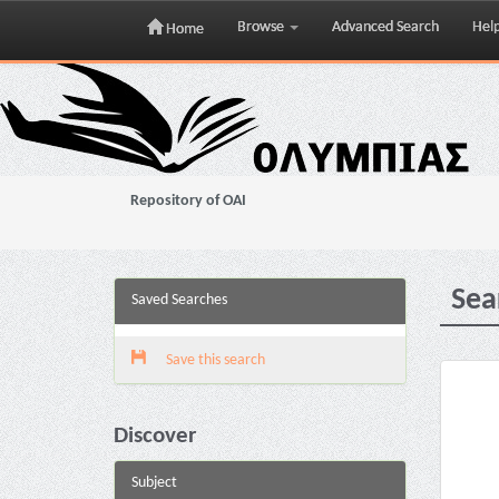
Browse
Advanced Search
Hel
Home
Skip
navigation
Repository of OAI
Sea
Saved Searches
Save this search
Discover
Subject