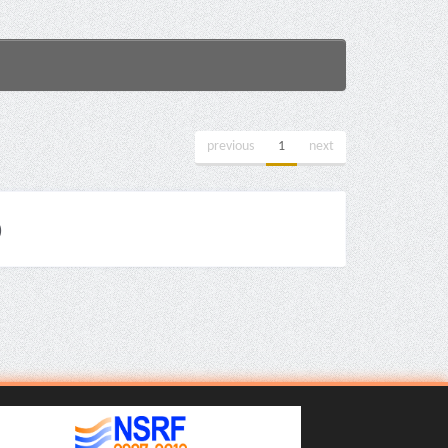
previous
1
next
)