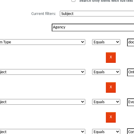
Search only items with full text 
Current filters: