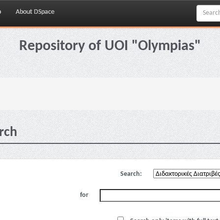
p
About DSpace
Repository of UOI "Olympias"
rch
Search:
for