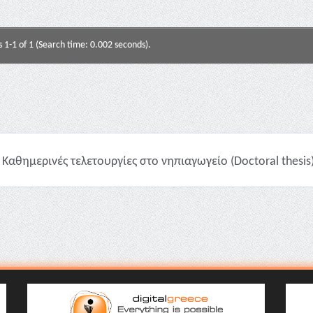
s 1-1 of 1 (Search time: 0.002 seconds).
Καθημερινές τελετουργίες στο νηπιαγωγείο (Doctoral thesis