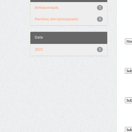
Aνταγωνισμός
1
Pουτίνες στο νηπιαγωγείο
1
Date
2021
1