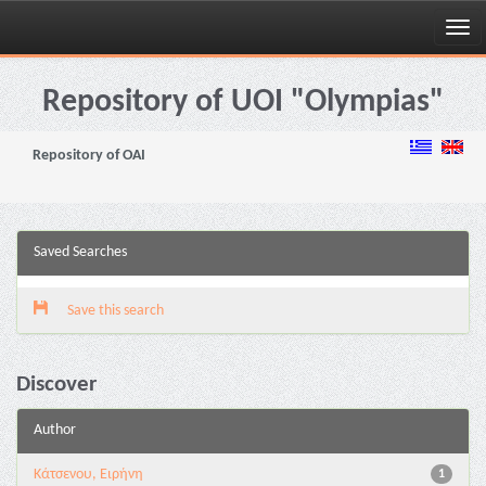
Skip
navigation
Repository of UOI "Olympias"
Repository of OAI
Saved Searches
Save this search
Discover
Author
Κάτσενου, Ειρήνη
1