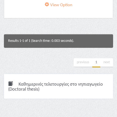
View Option
Results 1-1 of 1 (Search time: 0.003 seconds).
previous
1
next
Καθημερινές τελετουργίες στο νηπιαγωγείο
(Doctoral thesis)