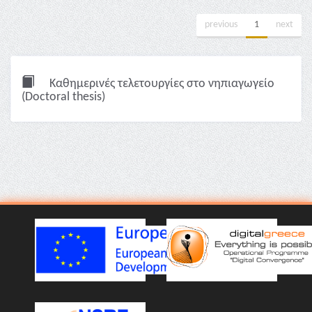
previous
1
next
Καθημερινές τελετουργίες στο νηπιαγωγείο
(Doctoral thesis)