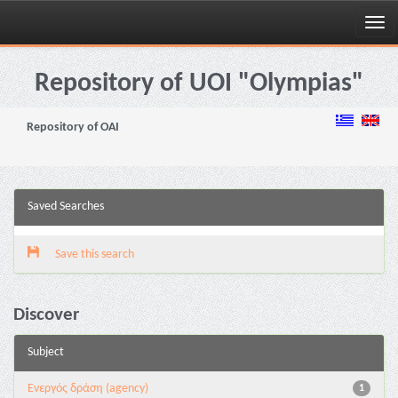
Skip
navigation
Repository of UOI "Olympias"
Repository of OAI
Saved Searches
Save this search
Discover
Subject
Eνεργός δράση (agency)
1