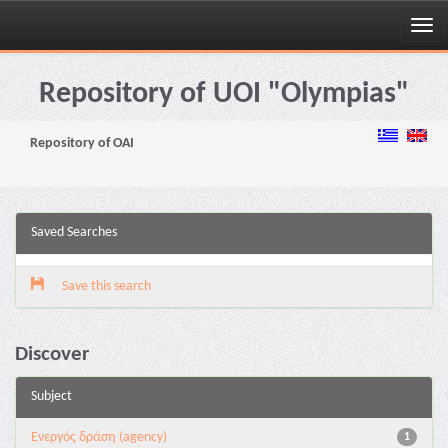
Skip
navigation
Repository of UOI "Olympias"
Repository of OAI
Saved Searches
Save this search
Discover
Subject
Eνεργός δράση (agency)
1