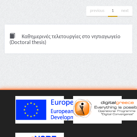
previous
1
next
Καθημερινές τελετουργίες στο νηπιαγωγείο
(Doctoral thesis)