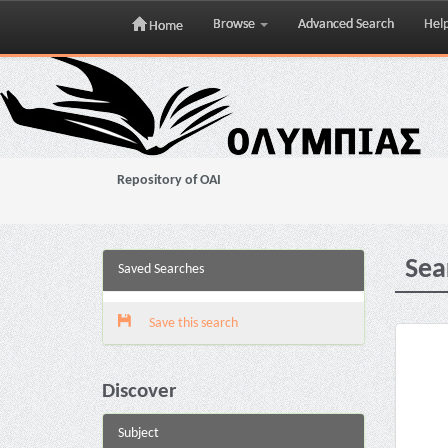
Browse
Advanced Search
Hel
Home
Skip
navigation
Repository of OAI
Sea
Saved Searches
Save this search
Discover
Subject