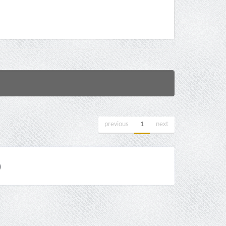
previous
1
next
)