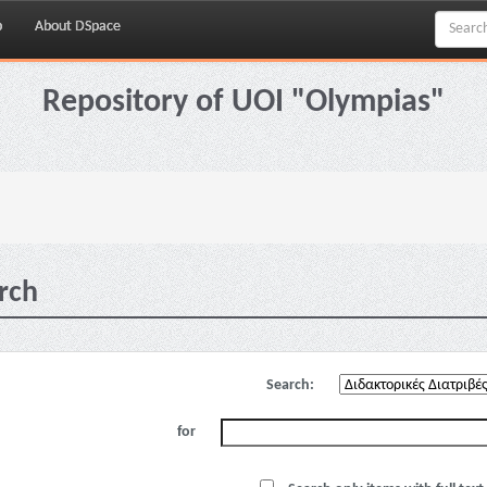
p
About DSpace
Repository of UOI "Olympias"
rch
Search:
for