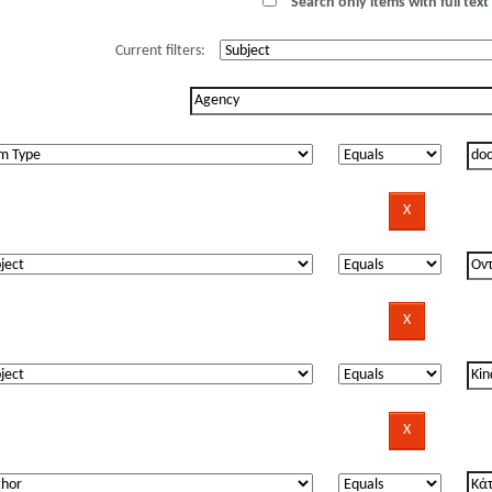
Search only items with full text 
Current filters: