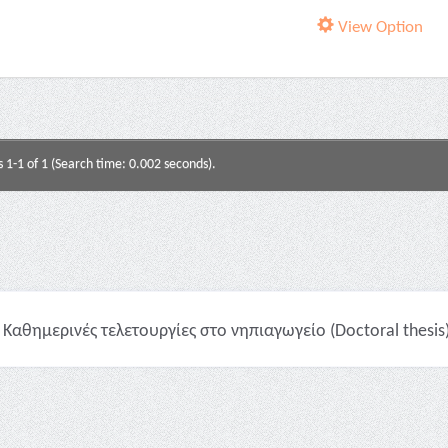
View Option
s 1-1 of 1 (Search time: 0.002 seconds).
Καθημερινές τελετουργίες στο νηπιαγωγείο (Doctoral thesis