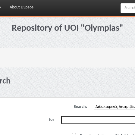
p
About DSpace
Repository of UOI "Olympias"
rch
Search:
for