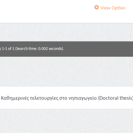
View Option
s 1-1 of 1 (Search time: 0.002 seconds).
Καθημερινές τελετουργίες στο νηπιαγωγείο (Doctoral thesis