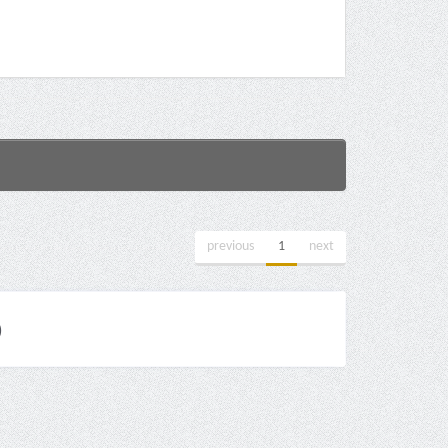
previous
1
next
)