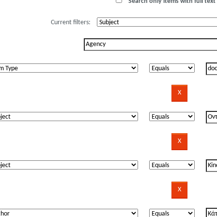
Search only items with full text 
Current filters: