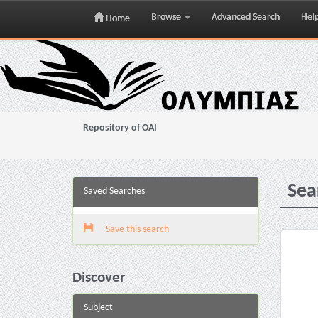
Browse
Advanced Search
Hel
Home
Skip
navigation
Repository of OAI
Sea
Saved Searches
Save this search
Discover
Subject