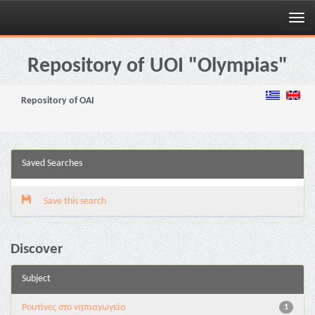
Skip
navigation
Repository of UOI "Olympias"
Repository of OAI
Saved Searches
Save this search
Discover
Subject
Pουτίνες στο νηπιαγωγείο
1