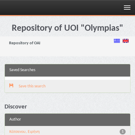
Skip
navigation
Repository of UOI "Olympias"
Repository of OAI
Saved Searches
Save this search
Discover
Author
Κάτσενου, Ειρήνη
1