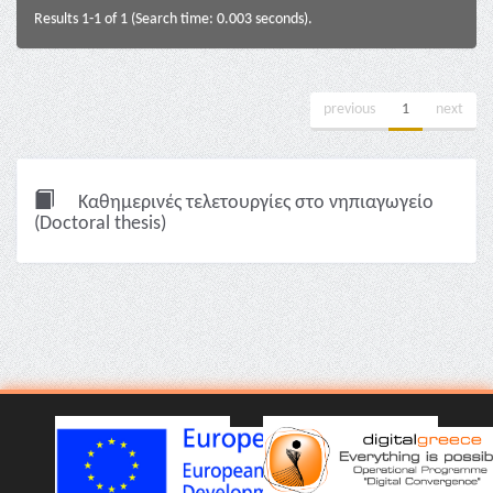
Results 1-1 of 1 (Search time: 0.003 seconds).
previous
1
next
Καθημερινές τελετουργίες στο νηπιαγωγείο
(Doctoral thesis)