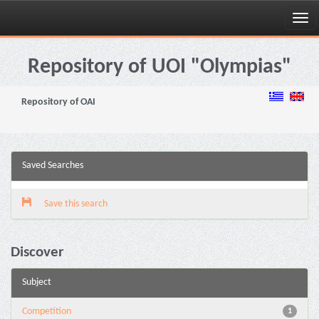
Skip
navigation
Repository of UOI "Olympias"
Repository of OAI
Saved Searches
Save this search
Discover
Subject
Competition
1