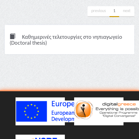
previous
1
next
Καθημερινές τελετουργίες στο νηπιαγωγείο
(Doctoral thesis)